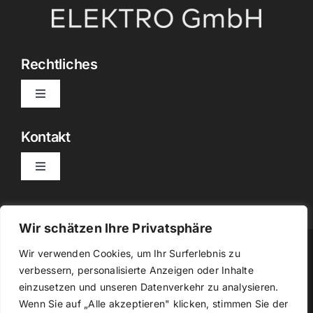
Rechtliches
Toggle
Navigation
Datenschutzerklärung
Kontakt
Toggle
Impressum
Navigation
info@gdc-elektro.de
Wir schätzen Ihre Privatsphäre
Freisinger Straße 30, 84048 Mainburg
Wir verwenden Cookies, um Ihr Surferlebnis zu
verbessern, personalisierte Anzeigen oder Inhalte
Copyright © 2024. All Rights Reserved. Powered
einzusetzen und unseren Datenverkehr zu analysieren.
by
Escalt UG
Kontakt
Wenn Sie auf „Alle akzeptieren" klicken, stimmen Sie der