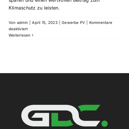
sparen und einen wertvollen Beitrag zum
Klimaschutz zu leisten.
Von
admin
|
April 15, 2023
|
Gewerbe PV
|
Kommentare
für
deaktiviert
So
Weiterlesen
können
Gewerbebetriebe
durch
Photovoltaik
Kosten
sparen
und
einen
Beitrag
zum
Klimaschutz
leisten