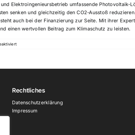
er und Elektroingenieursbetrieb umfassende Photovoltaik-
ten senken und gleichzeitig den CO2-Ausstoß reduzieren
eht auch bei der Finanzierung zur Seite. Mit ihrer Experti
nd einen wertvollen Beitrag zum Klimaschutz zu leisten.
für
ktiviert
So
können
Gewerbebetriebe
durch
Photovoltaik
Kosten
Rechtliches
sparen
und
Datenschutzerklärung
einen
Impressum
Beitrag
zum
Klimaschutz
leisten