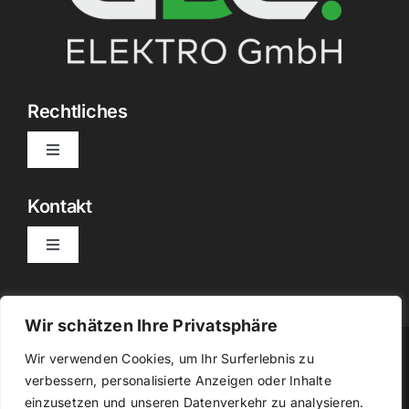
Rechtliches
Toggle
Navigation
Datenschutzerklärung
Kontakt
Toggle
Impressum
Navigation
info@gdc-elektro.de
Wir schätzen Ihre Privatsphäre
Freisinger Straße 30, 84048 Mainburg
Wir verwenden Cookies, um Ihr Surferlebnis zu
verbessern, personalisierte Anzeigen oder Inhalte
Copyright © 2024. All Rights Reserved. Powered
einzusetzen und unseren Datenverkehr zu analysieren.